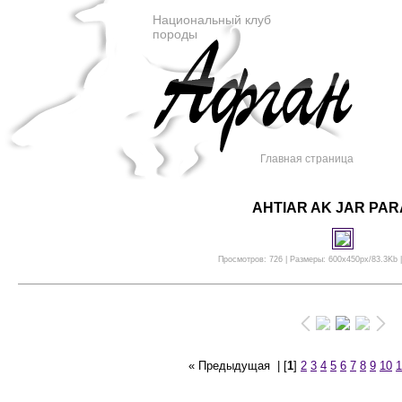
Национальный клуб
породы
Главная страница
AHTIAR AK JAR PAR
Просмотров: 726 | Размеры: 600x450px/83.3Kb |
« Предыдущая
| [
1
]
2
3
4
5
6
7
8
9
10
1