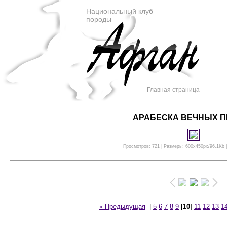
Национальный клуб
породы
Главная страница
АРАБЕСКА ВЕЧНЫХ П
Просмотров: 721 | Размеры: 600x450px/96.1Kb |
« Предыдущая
|
5
6
7
8
9
[
10
]
11
12
13
1