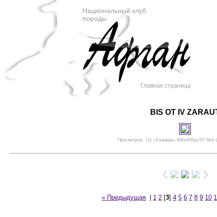
Национальный клуб
породы
Главная страница
BIS OT IV ZARAU
Просмотров: 711 | Размеры: 600x450px/87.4Kb |
« Предыдущая
|
1
2
[
3
]
4
5
6
7
8
9
10
1