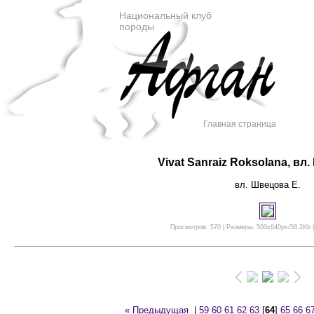
Национальный клуб
породы
Главная страница
Vivat Sanraiz Roksolana, вл
вл. Швецова Е.
Просмотров: 570 | Размеры: 500x640px/58.2Kb |
« Предыдущая
|
59
60
61
62
63
[
64
]
65
66
6