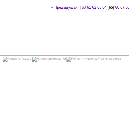
« Предыдущая
|
60
61
62
63
64
[
65
]
66
67
6