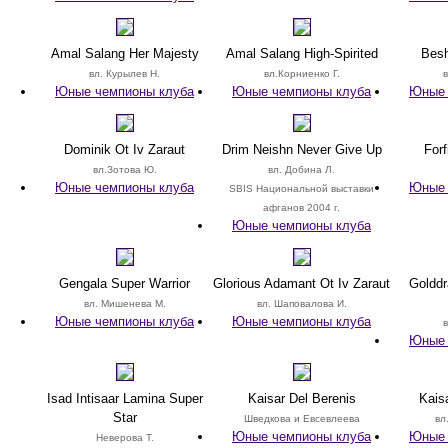
Amal Salang Her Majesty
Amal Salang High-Spirited
Bes
вл. Курылев Н.
вл.Корниенко Г.
Юные чемпионы клуба
Юные чемпионы клуба
Юные 
Dominik Ot Iv Zaraut
Drim Neishn Never Give Up
For
вл.Зотова Ю.
вл. Добина Л.
Юные чемпионы клуба
Юные 
SBIS Национальной выставки
афганов 2004 г.
Юные чемпионы клуба
Gengala Super Warrior
Glorious Adamant Ot Iv Zaraut
Goldd
вл. Мишенева М.
вл. Шаповалова И.
Юные чемпионы клуба
Юные чемпионы клуба
в
Юные 
Isad Intisaar Lamina Super
Kaisar Del Berenis
Kais
Star
Шведкова и Евсевлеева
вл
Юные чемпионы клуба
Юные 
Неверова Т.