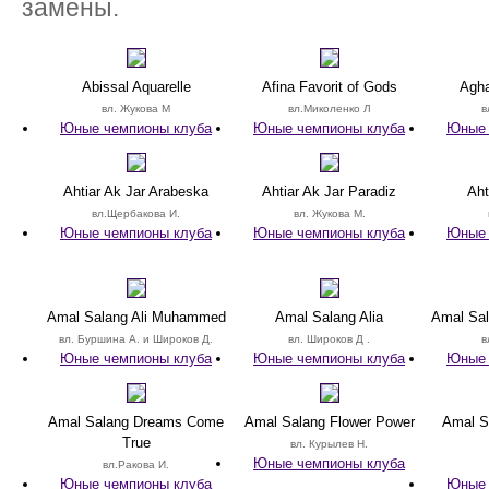
замены.
Abissal Aquarelle
Afina Favorit of Gods
Agha
вл. Жукова М
вл.Миколенко Л
в
Юные чемпионы клуба
Юные чемпионы клуба
Юные 
Ahtiar Ak Jar Arabeska
Ahtiar Ak Jar Paradiz
Aht
вл.Щербакова И.
вл. Жукова М.
Юные чемпионы клуба
Юные чемпионы клуба
Юные 
Amal Salang Ali Muhammed
Amal Salang Alia
Amal Sal
вл. Буршина А. и Широков Д.
вл. Широков Д .
в
Юные чемпионы клуба
Юные чемпионы клуба
Юные 
Amal Salang Dreams Come
Amal Salang Flower Power
Amal S
True
вл. Курылев Н.
Юные чемпионы клуба
вл.Ракова И.
Юные чемпионы клуба
Юные 