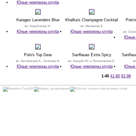
Юные чемпионы клуба
Karagez Lavenders Blue
Khafka's Champagne Cocktail
Polo'
вл. Коробченко Н.
вл. Матвеева Е
Юные чемпионы клуба
Юные чемпионы клуба
вл. Осип
Юные 
Polo's Top Gear
Sanflauas Extra Spicy
Sanflau
вл. Беляевская А.- Осипова И.
вл. Кашуба Ю. и Патановская Е.
в
Юные чемпионы клуба
Юные чемпионы клуба
Юные 
1-40
41-80
81-98