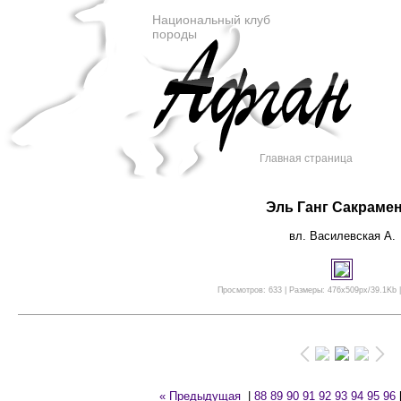
Национальный клуб
породы
Главная страница
Эль Ганг Сакраме
вл. Василевская А.
Просмотров: 633 | Размеры: 476x509px/39.1Kb |
« Предыдущая
|
88
89
90
91
92
93
94
95
96