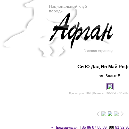
Национальный клуб
породы
Главная страница
Си Ю Дад Ин Май Ре
вл. Балык Е.
Просмотров: 1161 | Размеры: 500x534px/55.4Kb |
« Предыдущая
|
85
86
87
88
89
[
90
]
91
92
9