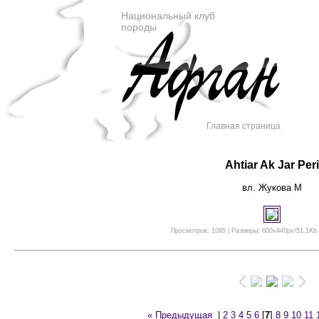
Национальный клуб
породы
Главная страница
Ahtiar Ak Jar Peri
вл. Жукова М
Просмотров: 1095 | Размеры: 600x440px/51.1Kb |
« Предыдущая
|
2
3
4
5
6
[
7
]
8
9
10
11