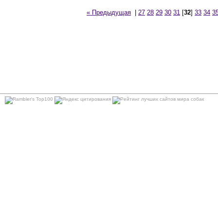
« Предыдущая
|
27
28
29
30
31
[
32
]
33
34
3