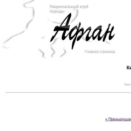
Национальный клуб
породы
Главная страница
К
Просм
« Предыдуща