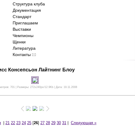
Структура клуба
Документация
Стандарт
Приглашаем
Выставки
Чемпионы
Щенки
Литература
Контакты
исс Консепсьон Лайтнинг Блоу
отров: 701 | Размеры: 272x240px/12.9Kb | Дата: 19.11.2008
я
|
21
22
23
24
25
[
26
]
27
28
29
30
31
|
Следующая »