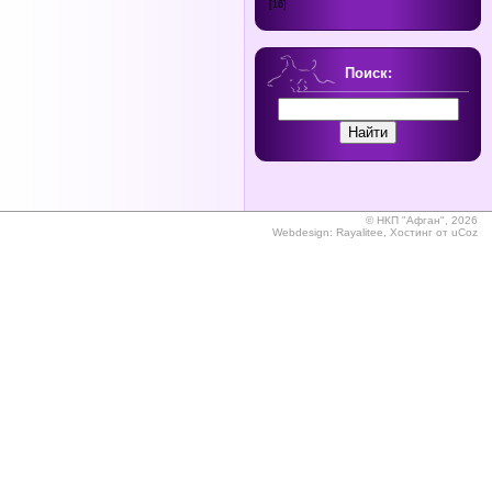
[16]
Поиск:
©
НКП "Афган", 2026
Webdesign:
Rayalitee
,
Хостинг от
uCoz