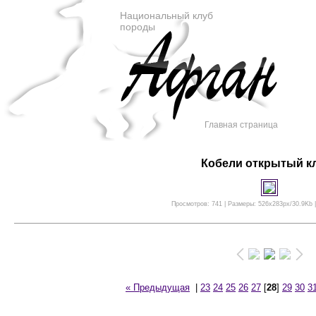
Национальный клуб
породы
Главная страница
Кобели открытый к
Просмотров: 741 | Размеры: 526x283px/30.9Kb |
« Предыдущая
|
23
24
25
26
27
[
28
]
29
30
3