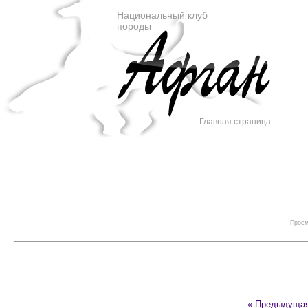
Национальный клуб
породы
Главная страница
Просм
« Предыдуща