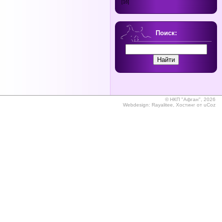
[16]
Поиск:
©
НКП "Афган", 2026
Webdesign:
Rayalitee
,
Хостинг от
uCoz