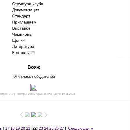
Структура клуба
Документация
Стандарт
Приглашаем
Выставки
Чемпионы
Щенки
Литература
Контакты
Вояж
КЧК класс победителей
отров: 719 | Размеры: 286x272px/136.0Kb | Дата: 19.11.2008
я
|
17
18
19
20
21
[
22
]
23
24
25
26
27
|
Следующая »