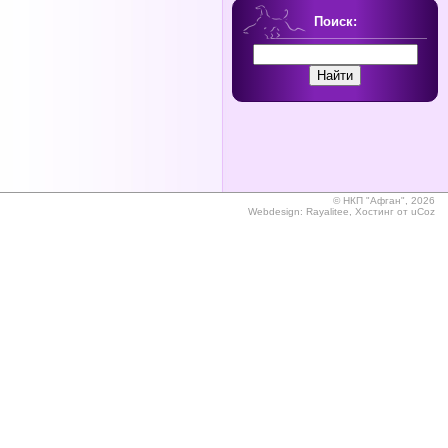
Поиск:
©
НКП "Афган", 2026
Webdesign:
Rayalitee
,
Хостинг от
uCoz