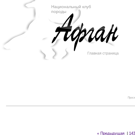
Национальный клуб
породы
Главная страница
Просм
« Предыдущая
|
14