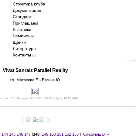
Структура клуба
Документация
Стандарт
Приглашаем
Выставки
Чемпионы
Щенки
Литература
Контакты
Vivat Sanraiz Parallel Reality
вл. Матвеева Е.- Вагина Ю.
отров: 781 | Размеры: 687x720px/70.1Kb | Дата: 18.12.2019
3
144
145
146
147
[
148
]
149
150
151
152
153
|
Следующая »