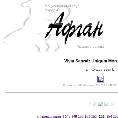
Национальный клуб
породы
Главная страница
Vivat Sanraiz Uniqum Mon 
вл.Кондратьева Е.
Просмотров: 840 | Размеры: 700x513px/242.2Kb |
« Предыдущая
|
148
149
150
151
152
[
153
]
154
15