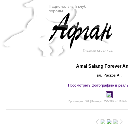
Национальный клуб
породы
Главная страница
Amal Salang Forever A
вл. Расков А..
Просмотреть фотографию в реал
Просмотров: 489 | Размеры: 850x599px/118.9Kb |