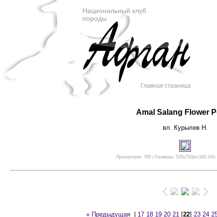
Национальный клуб
породы
Главная страница
Amal Salang Flower 
вл. Курылев Н.
Просмотров: 785 | Размеры: 525x700px/243.1Kb |
« Предыдущая
|
17
18
19
20
21
[
22
]
23
24
2