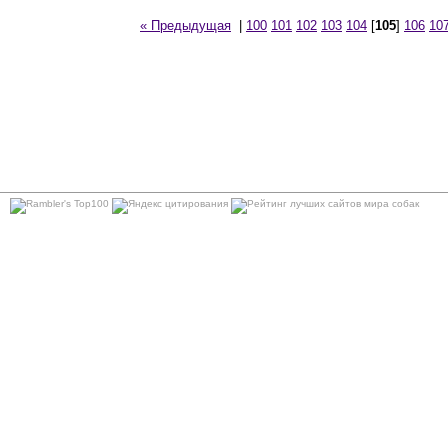
« Предыдущая
|
100
101
102
103
104
[
105
]
106
10