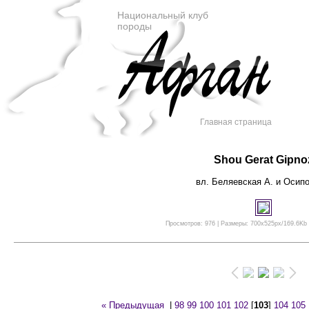
Национальный клуб
породы
Главная страница
Shou Gerat Gipno
вл. Беляевская А. и Осипо
Просмотров: 976 | Размеры: 700x525px/169.6Kb |
« Предыдущая
|
98
99
100
101
102
[
103
]
104
105