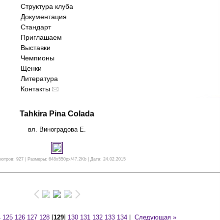
Структура клуба
Документация
Стандарт
Приглашаем
Выставки
Чемпионы
Щенки
Литература
Контакты
Tahkira Pina Colada
вл. Виноградова Е.
отров: 927 | Размеры: 648x550px/47.2Kb | Дата: 24.02.2015
4
125
126
127
128
[
129
]
130
131
132
133
134
|
Следующая »