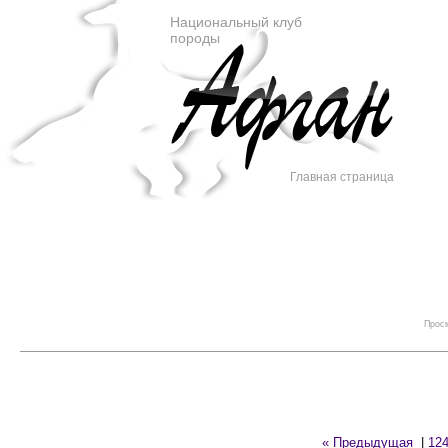
Национальный клуб
породы
Главная страница
Просм
« Предыдущая
|
12