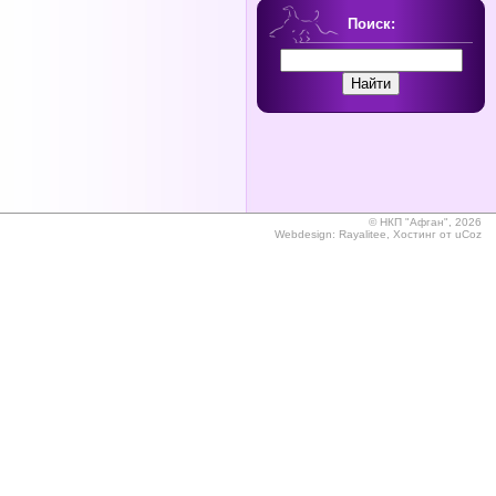
Поиск:
©
НКП "Афган", 2026
Webdesign:
Rayalitee
,
Хостинг от
uCoz