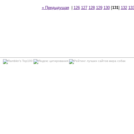
« Предыдущая
|
126
127
128
129
130
[
131
]
132
13