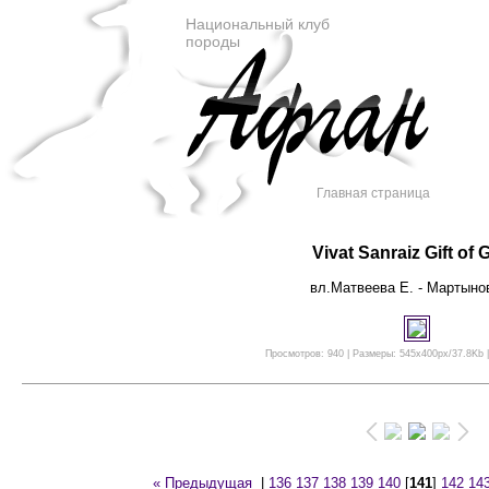
Национальный клуб
породы
Главная страница
Vivat Sanraiz Gift of
вл.Матвеева Е. - Мартыно
Просмотров: 940 | Размеры: 545x400px/37.8Kb |
« Предыдущая
|
136
137
138
139
140
[
141
]
142
14