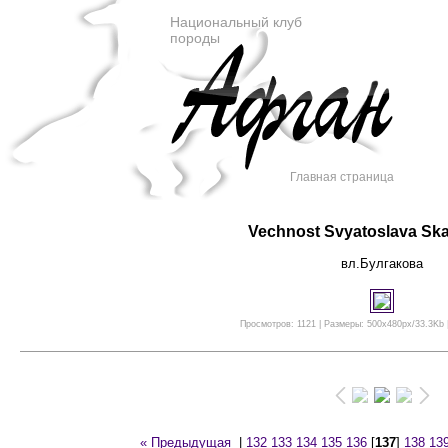
Национальный клуб
породы
Главная страница
Vechnost Svyatoslava Ska
вл.Булгакова
Просмотров: 1121 | Размеры: 500x480px/33.3Kb |
« Предыдущая
|
132
133
134
135
136
[
137
]
138
13