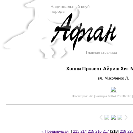
Национальный клуб
породы
Главная страница
Хэппи Прэзент Айриш Хит 
вл. Миколенко Л.
Просмотров: 966 | Размеры: 500x432px/46.1Kb |
« Предыдущая
|
213
214
215
216
217
[
218
]
219
22