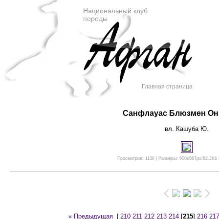
Национальный клуб
породы
Главная страница
Санфлауас Блюзмен Он 
вл. Кашуба Ю.
Просмотров: 1136 | Размеры: 600x567px/62.2Kb |
« Предыдущая
|
210
211
212
213
214
[
215
]
216
21