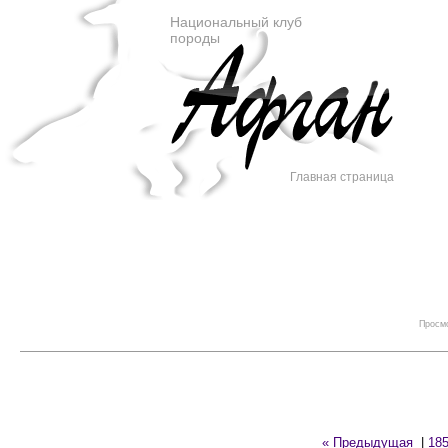
Национальный клуб
породы
Главная страница
Просмо
« Предыдущая
|
18