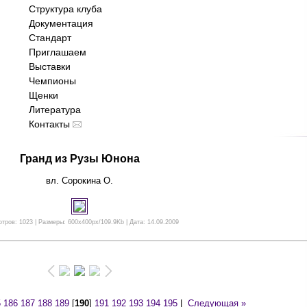
Структура клуба
Документация
Стандарт
Приглашаем
Выставки
Чемпионы
Щенки
Литература
Контакты
Гранд из Рузы Юнона
вл. Сорокина О.
тров: 1023 | Размеры: 600x400px/109.9Kb | Дата: 14.09.2009
5
186
187
188
189
[
190
]
191
192
193
194
195
|
Следующая »