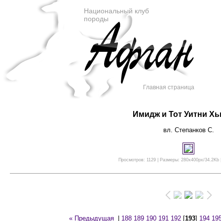
Национальный клуб
породы
Главная страница
Имидж и Тот Уитни Х
вл. Степанков С.
Просмотров: 1129 | Размеры: 280x400px/34.2Kb |
« Предыдущая
|
188
189
190
191
192
[
193
]
194
19