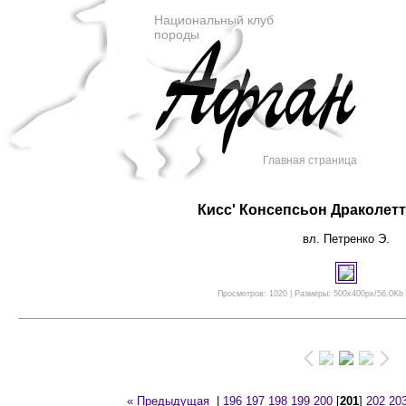
Национальный клуб
породы
Главная страница
Кисс' Консепсьон Драколет
вл. Петренко Э.
Просмотров: 1020 | Размеры: 500x400px/56.0Kb |
« Предыдущая
|
196
197
198
199
200
[
201
]
202
20