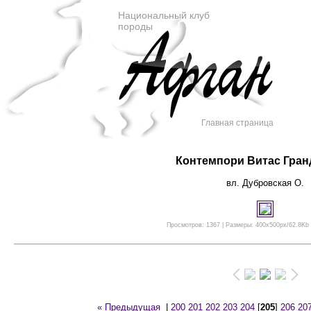
Национальный клуб
породы
Главная страница
Контемпори Витас Гран
вл. Дубровская О.
Просмотров: 1367 | Размеры: 400x500px/62.8Kb |
« Предыдущая
|
200
201
202
203
204
[
205
]
206
20