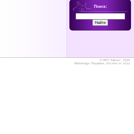
Поиск:
©
НКП "Афган", 2026
Webdesign:
Rayalitee
,
Хостинг от
uCoz