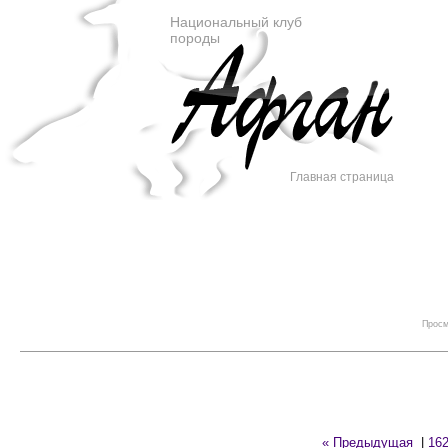
Национальный клуб
породы
Главная страница
Просм
« Предыдущая
|
16