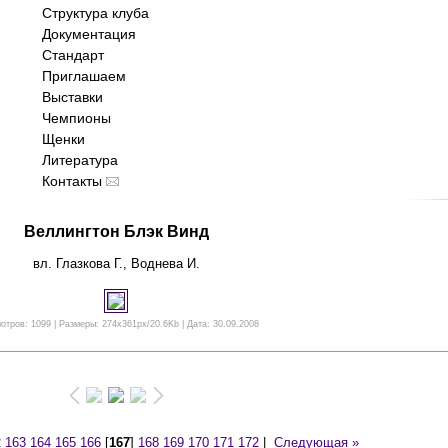
Структура клуба
Документация
Стандарт
Приглашаем
Выставки
Чемпионы
Щенки
Литература
Контакты
Веллингтон Блэк Винд
вл. Глазкова Г., Воднева И.
отров: 1099 | Размеры: 274x361px/20.6Kb | Дата: 30.09.2008
2
163
164
165
166
[
167
]
168
169
170
171
172
|
Следующая »