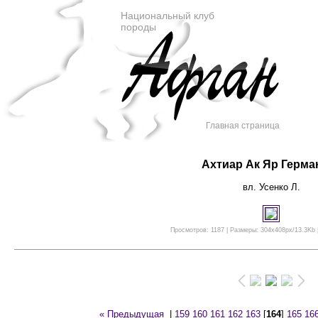
Национальный клуб
породы
Главная страница
Ахтиар Ак Яр Герма
вл. Усенко Л.
Просмотров: 1187 | Размеры: 304x408px/13.3Kb |
« Предыдущая
|
159
160
161
162
163
[
164
]
165
16