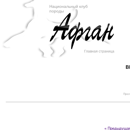
Национальный клуб
породы
Главная страница
В
Просм
« Предыдуща