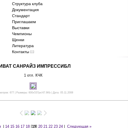
Структура клуба
Документация
Стандарт
Приглашаем
Выставки
Чемпионы
Щенки
Литература
Контакты
ИВАТ САНРАЙЗ ИМПРЕССИБЛ
1 отл. КЧК
отров: 677 | Размеры: 600x537px/47.6Kb | Дата: 05.11.2008
я
|
14
15
16
17
18
[
19
]
20
21
22
23
24
|
Следующая »