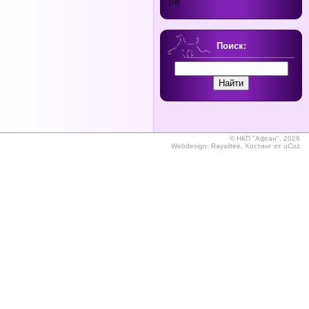
[16]
Поиск:
©
НКП "Афган", 2026
Webdesign:
Rayalitee
,
Хостинг от
uCoz