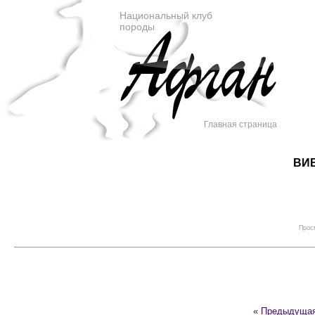
Национальный клуб
породы
Главная страница
ВИВ
Просм
« Предыдуща