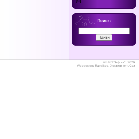
[16]
Поиск:
©
НКП "Афган", 2026
Webdesign:
Rayalitee
,
Хостинг от
uCoz