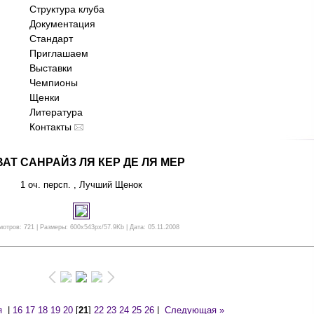
Структура клуба
Документация
Стандарт
Приглашаем
Выставки
Чемпионы
Щенки
Литература
Контакты
АТ САНРАЙЗ ЛЯ КЕР ДЕ ЛЯ МЕР
1 оч. персп. , Лучший Щенок
отров: 721 | Размеры: 600x543px/57.9Kb | Дата: 05.11.2008
я
|
16
17
18
19
20
[
21
]
22
23
24
25
26
|
Следующая »