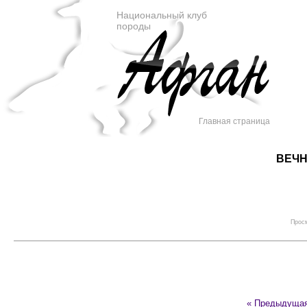
Национальный клуб
породы
Главная страница
ВЕЧН
Просм
« Предыдуща