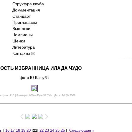
Структура клуба
Документация
Стандарт
Приглашаем
Выставки
Чемпионы
Щенки
Литература
Контакты
ОСТЬ ИЗБРАННИЦА ИЛАДА ЧУДО
фото Ю.Кашуба
отров: 710 | Размеры: 600x440px/59.7Kb | Дата: 16.09.2008
я
|
16
17
18
19
20
[
21
]
22
23
24
25
26
|
Следующая »