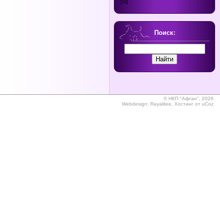
[16]
Поиск:
©
НКП "Афган", 2026
Webdesign:
Rayalitee
,
Хостинг от
uCoz