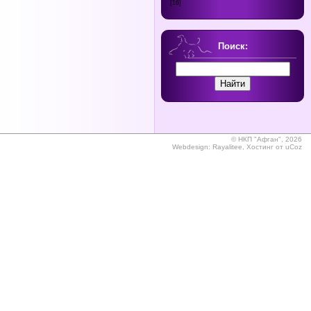
[16]
Поиск:
©
НКП "Афган", 2026
Webdesign:
Rayalitee
,
Хостинг от
uCoz