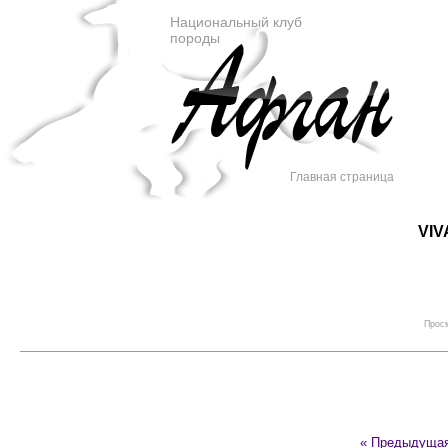
Национальный клуб
породы
Главная страница
VIV
Просм
« Предыдуща