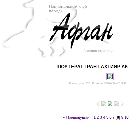
Национальный клуб
породы
Главная страница
ШОУ ГЕРАТ ГРАНТ АХТИЯР АК 
Просмотров: 702 | Размеры: 800x600px/203.9Kb |
« Предыдущая
|
1
2
3
4
5
6
7
[
8
]
9
10