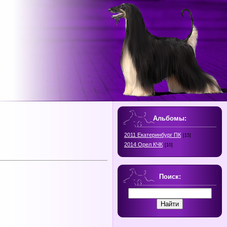
Альбомы:
2011 Екатеринбург ПК
[15]
2014 Орел КЧК
[10]
Поиск: