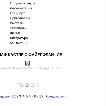
Структура клуба
Документация
Стандарт
Приглашаем
Выставки
Чемпионы
Щенки
Литература
Контакты
АФ КАСТЛЕ'С ФАЙЕРФЛАЙ - ЛБ
отров: 647 | Размеры: 800x600px/321.7Kb | Дата: 26.11.2014
ыдущая
|
1
2
3
[
4
]
5
6
7
8
9
10
|
Следующая »