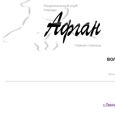
Национальный клуб
породы
Главная страница
ВОЛ
Просм
« Пред