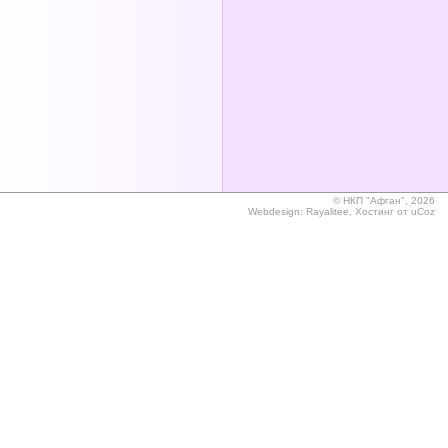
©
НКП "Афган", 2026
Webdesign:
Rayalitee
,
Хостинг от
uCoz