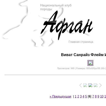
Национальный клуб
породы
Главная страница
Виват Санрайз Флейм 
Просмотров: 949 | Размеры: 600x400px/68.1Kb |
« Предыдущая
|
1
2
3
4
5
[
6
]
7
8
9
10
1