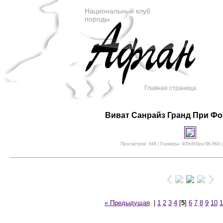
Национальный клуб
породы
Главная страница
Виват Санрайз Гранд При Фо
Просмотров: 946 | Размеры: 400x600px/96.8Kb |
« Предыдущая
|
1
2
3
4
[
5
]
6
7
8
9
10
1