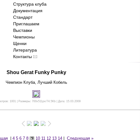
Структура клуба
Документация
Стандарт
Приглашаем
Выставки
Чемпионы
Щенки
Литература
Контакты
Shou Gerat Funky Punky
Чемпион Клуба, Лучший Кобель
отров: 1001 | Размеры: 700x511px/74.5Kb | Дата: 15.03.2009
ущая
|
4
5
6
7
8
[
9
]
10
11
12
13
14
|
Следующая »