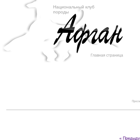
Национальный клуб
породы
Главная страница
Просм
« Предыд