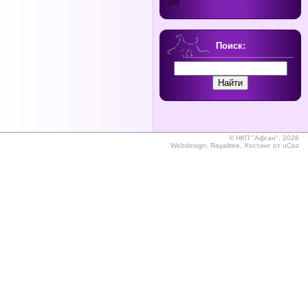
[16]
Поиск:
©
НКП "Афган", 2026
Webdesign:
Rayalitee
,
Хостинг от
uCoz