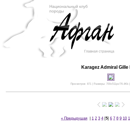
Национальный клуб
породы
Главная страница
Karagez Admiral Gille 
Просмотров: 871 | Размеры: 700x511px/76.4Kb |
« Предыдущая
|
1
2
3
4
[
5
]
6
7
8
9
10
1