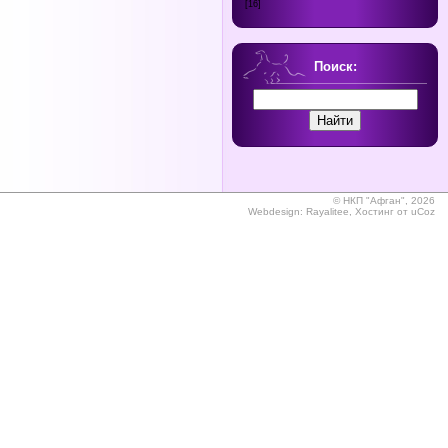
[16]
Поиск:
©
НКП "Афган", 2026
Webdesign:
Rayalitee
,
Хостинг от
uCoz