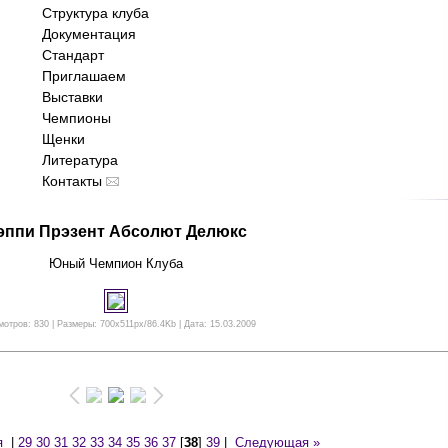
Структура клуба
Документация
Стандарт
Приглашаем
Выставки
Чемпионы
Щенки
Литература
Контакты
эппи Прэзент Абсолют Делюкс
Юный Чемпион Клуба
отров: 830 | Размеры: 700x511px/86.4Kb | Дата: 15.03.2009
я
|
29
30
31
32
33
34
35
36
37
[
38
]
39
|
Следующая »