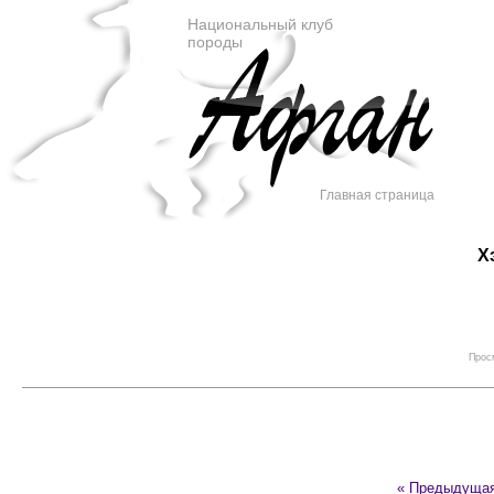
Национальный клуб
породы
Главная страница
Х
Просм
« Предыдуща