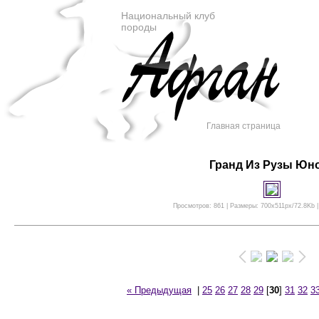
Национальный клуб
породы
Главная страница
Гранд Из Рузы Юн
Просмотров: 861 | Размеры: 700x511px/72.8Kb |
« Предыдущая
|
25
26
27
28
29
[
30
]
31
32
3