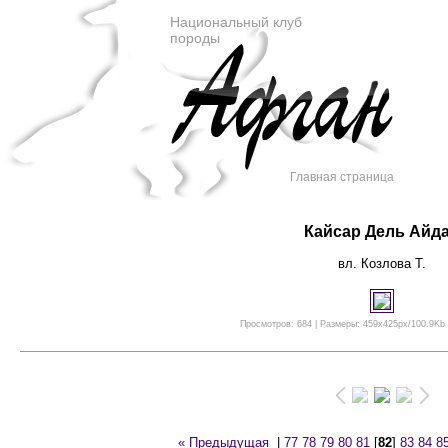
Национальный клуб
породы
Главная страница
Кайсар Дель Айд
вл. Козлова Т.
Просмотров: 684 | Размеры: 459x425px/100.9Kb |
« Предыдущая
|
77
78
79
80
81
[
82
]
83
84
8