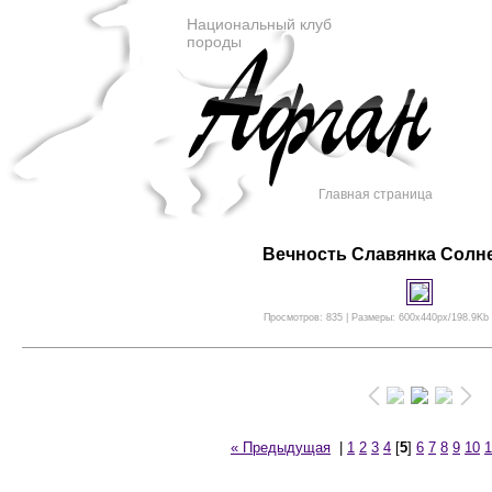
Национальный клуб
породы
Главная страница
Вечность Славянка Солн
Просмотров: 835 | Размеры: 600x440px/198.9Kb |
« Предыдущая
|
1
2
3
4
[
5
]
6
7
8
9
10
1