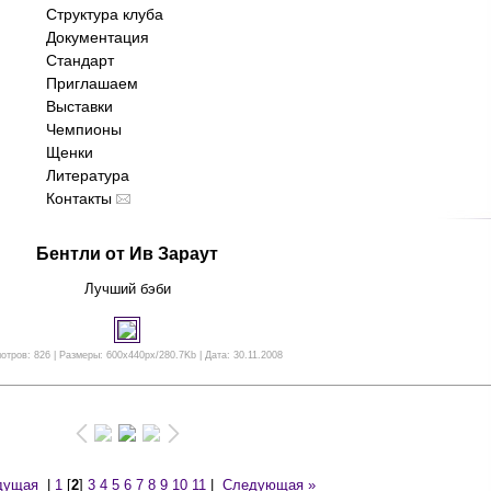
Структура клуба
Документация
Стандарт
Приглашаем
Выставки
Чемпионы
Щенки
Литература
Контакты
Бентли от Ив Зараут
Лучший бэби
отров: 826 | Размеры: 600x440px/280.7Kb | Дата: 30.11.2008
дущая
|
1
[
2
]
3
4
5
6
7
8
9
10
11
|
Следующая »