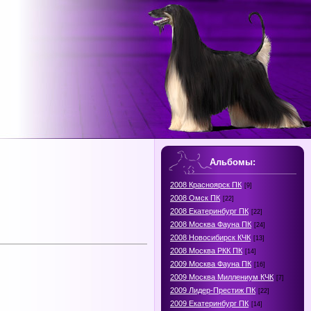
Альбомы:
2008 Красноярск ПК
[9]
2008 Омск ПК
[22]
2008 Екатеринбург ПК
[22]
2008 Москва Фауна ПК
[24]
2008 Новосибирск КЧК
[13]
2008 Москва РКК ПК
[14]
2009 Москва Фауна ПК
[16]
2009 Москва Миллениум КЧК
[7]
2009 Лидер-Престиж ПК
[22]
2009 Екатеринбург ПК
[14]