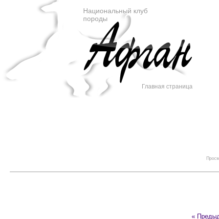
Национальный клуб
породы
Главная страница
Просм
« Преды