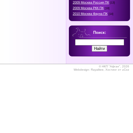
2009 Москва Россия ПК
[13]
2009 Москва РКК ПК
[18]
2010 Москва Фауна ПК
[14]
Поиск:
©
НКП "Афган", 2026
Webdesign:
Rayalitee
,
Хостинг от
uCoz