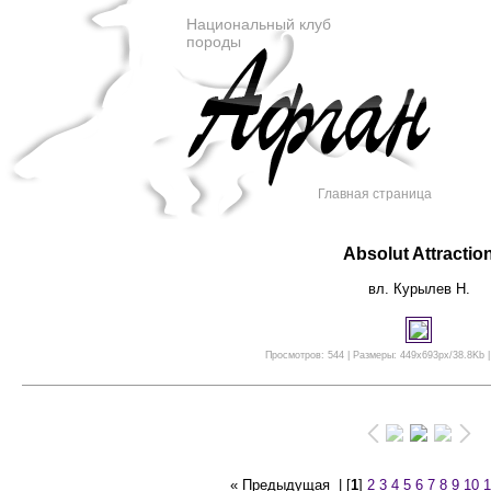
Национальный клуб
породы
Главная страница
Absolut Attractio
вл. Курылев Н.
Просмотров: 544 | Размеры: 449x693px/38.8Kb |
« Предыдущая
| [
1
]
2
3
4
5
6
7
8
9
10
1