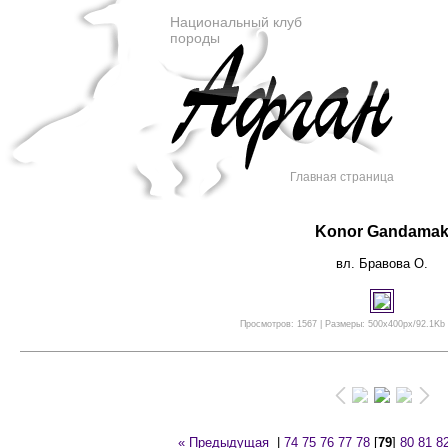
Национальный клуб
породы
Главная страница
Konor Gandama
вл. Бравова О.
Просмотров: 1567 | Размеры: 500x400px/92.1Kb |
« Предыдущая
|
74
75
76
77
78
[
79
]
80
81
8