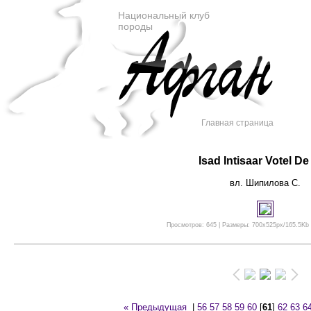
Национальный клуб
породы
Главная страница
Isad Intisaar Votel D
вл. Шипилова С.
Просмотров: 645 | Размеры: 700x525px/165.5Kb |
« Предыдущая
|
56
57
58
59
60
[
61
]
62
63
6