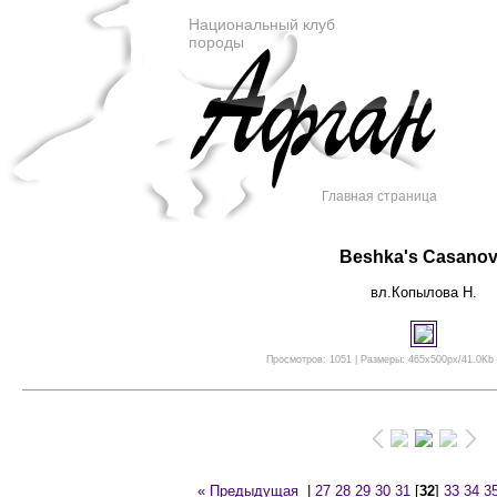
Национальный клуб
породы
Главная страница
Beshka's Casano
вл.Копылова Н.
Просмотров: 1051 | Размеры: 465x500px/41.0Kb |
« Предыдущая
|
27
28
29
30
31
[
32
]
33
34
3